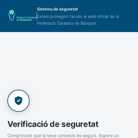
Sistema de seguretat
Estem protegint l'accés al web oficial de la
Federació Catalana de Bàsquet.
Verificació de seguretat
Comprovant que la teva connexió és segura. Espera un