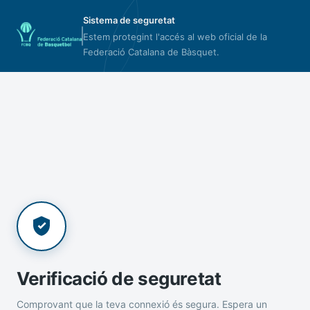
Sistema de seguretat
Estem protegint l'accés al web oficial de la
Federació Catalana de Bàsquet.
Verificació de seguretat
Comprovant que la teva connexió és segura. Espera un