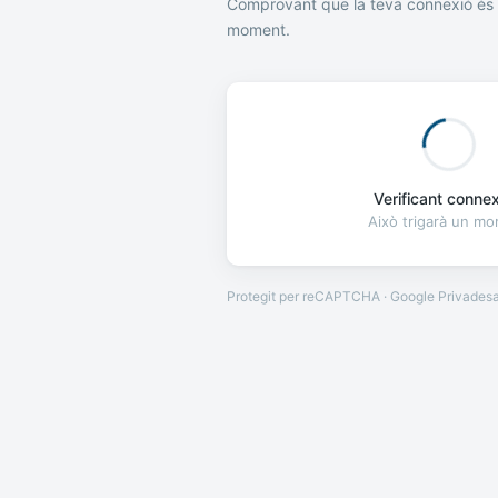
Comprovant que la teva connexió és 
moment.
Verificant connexi
Això trigarà un m
Protegit per reCAPTCHA · Google
Privades