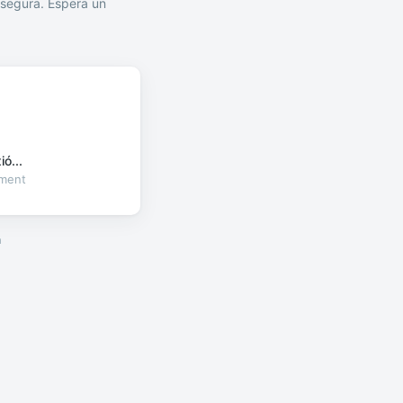
segura. Espera un
ó...
oment
a