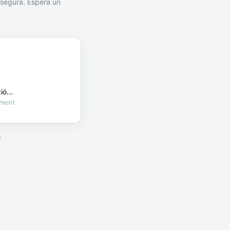
segura. Espera un
ó...
oment
a