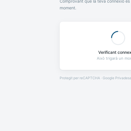
Comprovant que la teva connexió és 
moment.
Verificant connexi
Això trigarà un m
Protegit per reCAPTCHA · Google
Privades