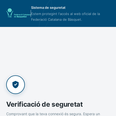
Sistema de seguretat
Estem protegint l'accés al web oficial de la
Federació Catalana de Bàsquet.
Verificació de seguretat
Comprovant que la teva connexió és segura. Espera un