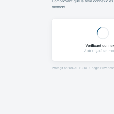
Comprovant que la teva connexió és 
moment.
Verificant connexi
Això trigarà un m
Protegit per reCAPTCHA · Google
Privades