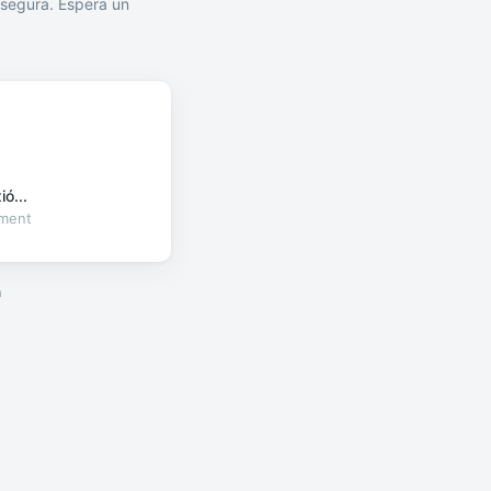
segura. Espera un
ó...
oment
a