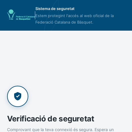
Sistema de seguretat
Estem protegint l'accés al web oficial de la
Federació Catalana de Bàsquet.
Verificació de seguretat
Comprovant que la teva connexió és segura. Espera un