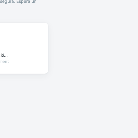
segura. Espera un
ó...
oment
a