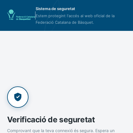
Sistema de seguretat
Estem protegint l'accés al web oficial de la
Federació Catalana de Bàsquet.
Verificació de seguretat
Comprovant que la teva connexió és segura. Espera un