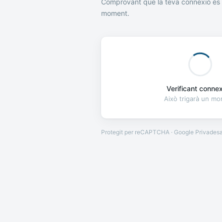
Comprovant que la teva connexió és 
moment.
Verificant connexi
Això trigarà un m
Protegit per reCAPTCHA · Google
Privades