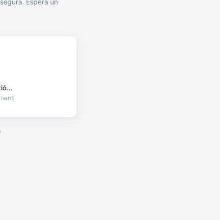
segura. Espera un
ó...
oment
a