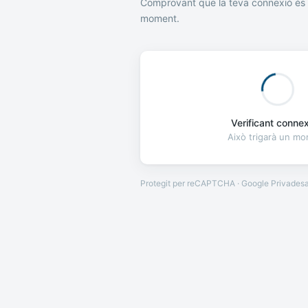
Comprovant que la teva connexió és 
moment.
Verificant connexi
Això trigarà un m
Protegit per reCAPTCHA · Google
Privades