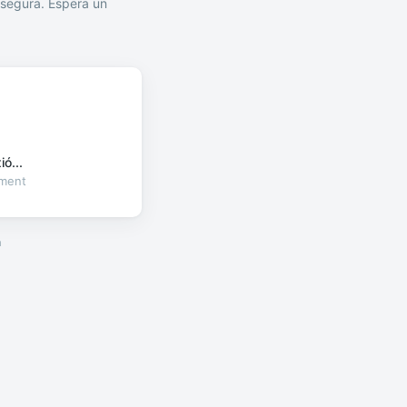
segura. Espera un
ó...
oment
a