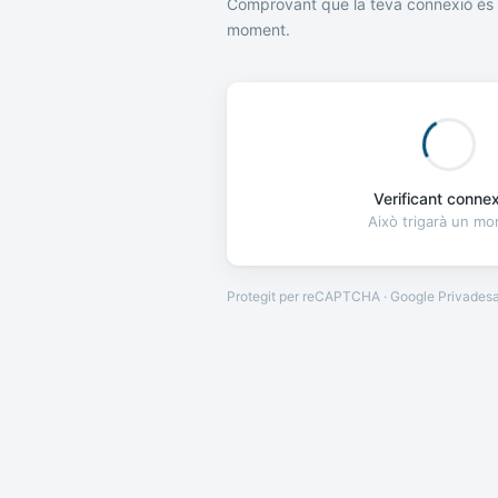
Comprovant que la teva connexió és 
moment.
Verificant connexi
Això trigarà un m
Protegit per reCAPTCHA · Google
Privades