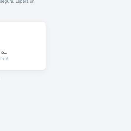
segura. Espera un
ó...
oment
a