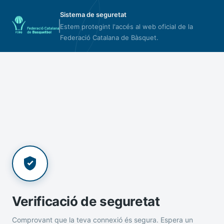
Sistema de seguretat
Estem protegint l'accés al web oficial de la
Federació Catalana de Bàsquet.
Verificació de seguretat
Comprovant que la teva connexió és segura. Espera un