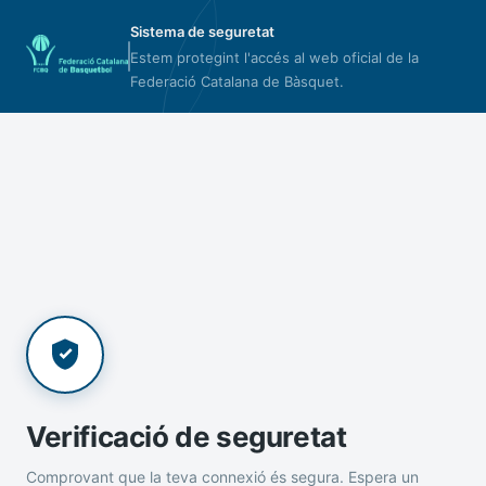
Sistema de seguretat
Estem protegint l'accés al web oficial de la
Federació Catalana de Bàsquet.
Verificació de seguretat
Comprovant que la teva connexió és segura. Espera un