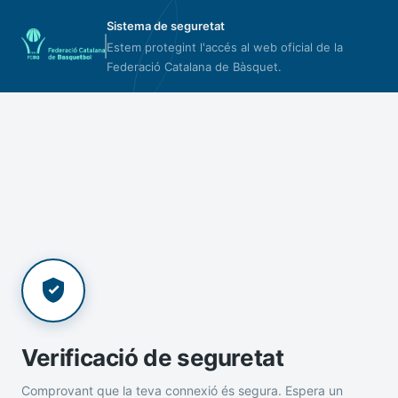
Sistema de seguretat
Estem protegint l'accés al web oficial de la
Federació Catalana de Bàsquet.
Verificació de seguretat
Comprovant que la teva connexió és segura. Espera un