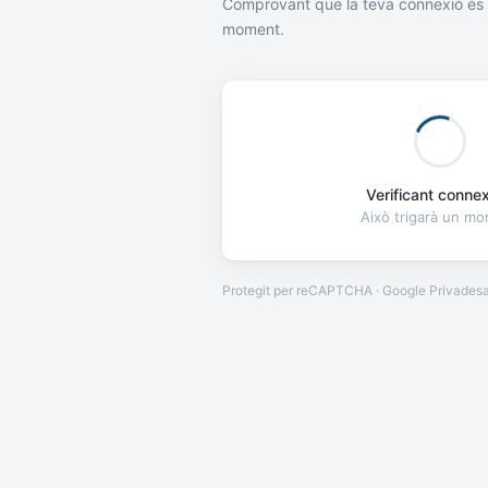
Comprovant que la teva connexió és 
moment.
Verificant connexi
Això trigarà un m
Protegit per reCAPTCHA · Google
Privades