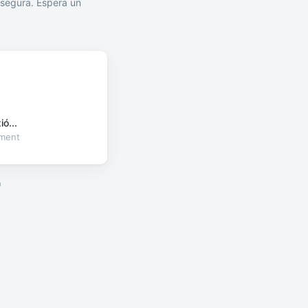
segura. Espera un
ó...
oment
a