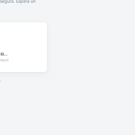
segura. Espera un
ó...
oment
a