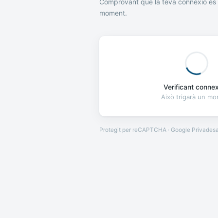
Comprovant que la teva connexió és 
moment.
Verificant connexi
Això trigarà un m
Protegit per reCAPTCHA · Google
Privades