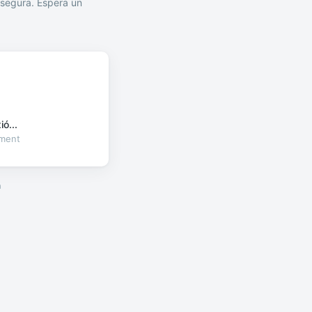
segura. Espera un
ó...
oment
a