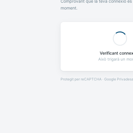
Comprovant que la teva connexió és 
moment.
Verificant connexi
Això trigarà un m
Protegit per reCAPTCHA · Google
Privades