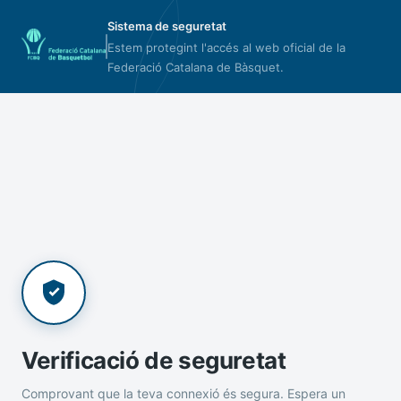
Sistema de seguretat
Estem protegint l'accés al web oficial de la
Federació Catalana de Bàsquet.
Verificació de seguretat
Comprovant que la teva connexió és segura. Espera un