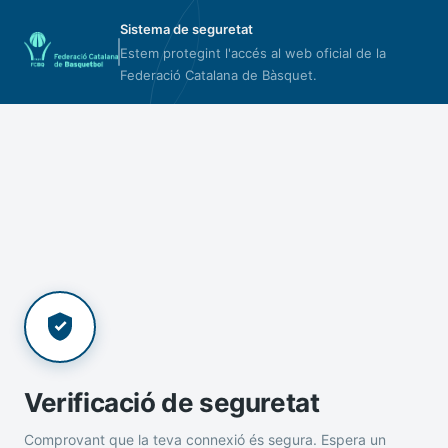
Sistema de seguretat
Estem protegint l'accés al web oficial de la
Federació Catalana de Bàsquet.
Verificació de seguretat
Comprovant que la teva connexió és segura. Espera un