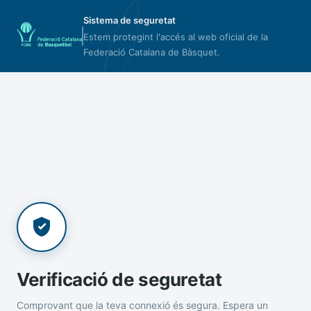
Sistema de seguretat
Estem protegint l'accés al web oficial de la
Federació Catalana de Bàsquet.
Verificació de seguretat
Comprovant que la teva connexió és segura. Espera un