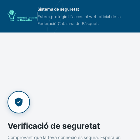
Sistema de seguretat
Estem protegint l'accés al web oficial de la
Federació Catalana de Bàsquet.
Verificació de seguretat
Comprovant que la teva connexió és segura. Espera un