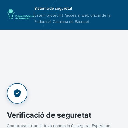
Sistema de seguretat
Estem protegint l'accés al web oficial de la
Federació Catalana de Bàsquet.
Verificació de seguretat
Comprovant que la teva connexió és segura. Espera un