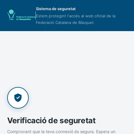
Sistema de seguretat
Estem protegint l'accés al web oficial de la
Federació Catalana de Bàsquet.
Verificació de seguretat
Comprovant que la teva connexió és segura. Espera un