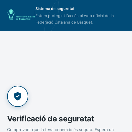
Sistema de seguretat
Estem protegint l'accés al web oficial de la
Federació Catalana de Bàsquet.
Verificació de seguretat
Comprovant que la teva connexió és segura. Espera un