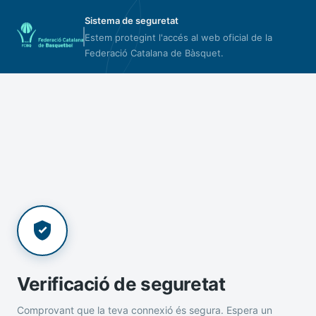
Sistema de seguretat
Estem protegint l'accés al web oficial de la
Federació Catalana de Bàsquet.
Verificació de seguretat
Comprovant que la teva connexió és segura. Espera un