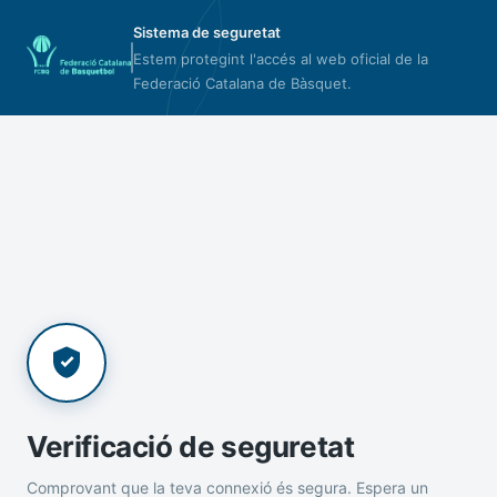
Sistema de seguretat
Estem protegint l'accés al web oficial de la
Federació Catalana de Bàsquet.
Verificació de seguretat
Comprovant que la teva connexió és segura. Espera un