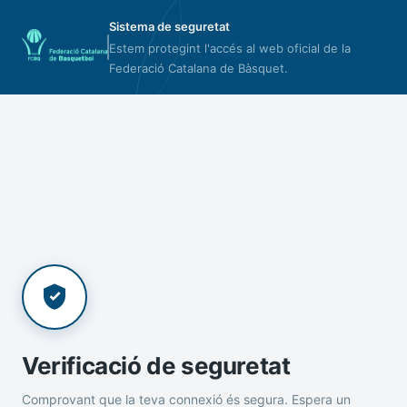
Sistema de seguretat
Estem protegint l'accés al web oficial de la
Federació Catalana de Bàsquet.
Verificació de seguretat
Comprovant que la teva connexió és segura. Espera un