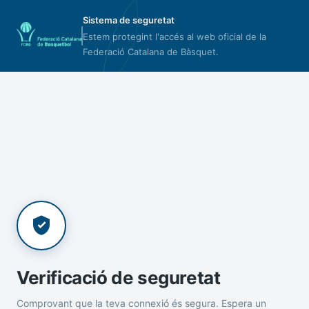
Sistema de seguretat
Estem protegint l'accés al web oficial de la
Federació Catalana de Bàsquet.
Verificació de seguretat
Comprovant que la teva connexió és segura. Espera un