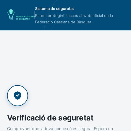
Sistema de seguretat
Estem protegint l'accés al web oficial de la
Federació Catalana de Bàsquet.
Verificació de seguretat
Comprovant que la teva connexió és segura. Espera un