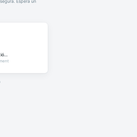
segura. Espera un
ó...
oment
a