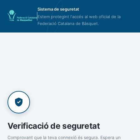
Sistema de seguretat
Estem protegint l'accés al web oficial de la
Federació Catalana de Bàsquet.
Verificació de seguretat
Comprovant que la teva connexió és segura. Espera un