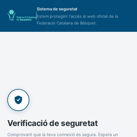
Sistema de seguretat
Estem protegint l'accés al web oficial de la
Federació Catalana de Bàsquet.
Verificació de seguretat
Comprovant que la teva connexió és segura. Espera un