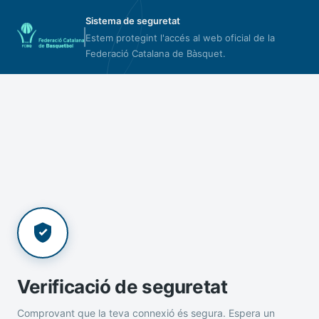
Sistema de seguretat
Estem protegint l'accés al web oficial de la
Federació Catalana de Bàsquet.
Verificació de seguretat
Comprovant que la teva connexió és segura. Espera un