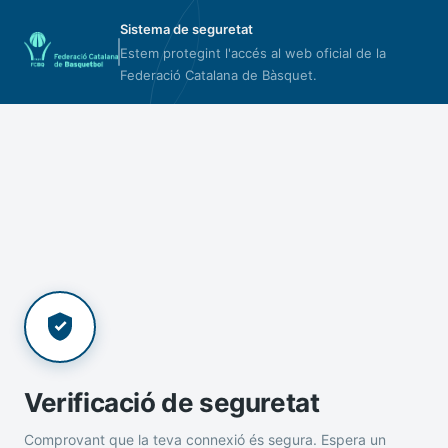
Sistema de seguretat
Estem protegint l'accés al web oficial de la
Federació Catalana de Bàsquet.
Verificació de seguretat
Comprovant que la teva connexió és segura. Espera un