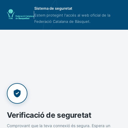
Sistema de seguretat
Estem protegint l'accés al web oficial de la
Federació Catalana de Bàsquet.
Verificació de seguretat
Comprovant que la teva connexió és segura. Espera un