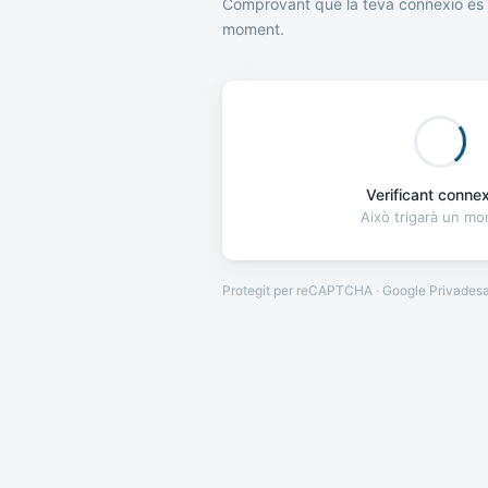
Comprovant que la teva connexió és 
moment.
Verificant connexi
Això trigarà un m
Protegit per reCAPTCHA · Google
Privades