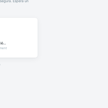
segura. Espera un
ó...
oment
a