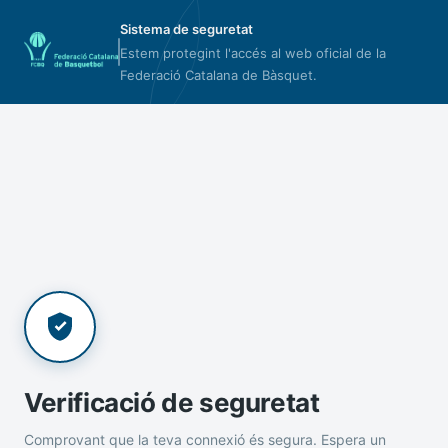
Sistema de seguretat
Estem protegint l'accés al web oficial de la
Federació Catalana de Bàsquet.
Verificació de seguretat
Comprovant que la teva connexió és segura. Espera un