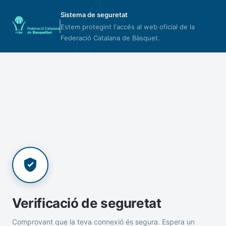
Sistema de seguretat
Estem protegint l'accés al web oficial de la
Federació Catalana de Bàsquet.
Verificació de seguretat
Comprovant que la teva connexió és segura. Espera un