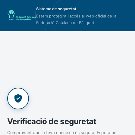
Sistema de seguretat
Estem protegint l'accés al web oficial de la
Federació Catalana de Bàsquet.
Verificació de seguretat
Comprovant que la teva connexió és segura. Espera un