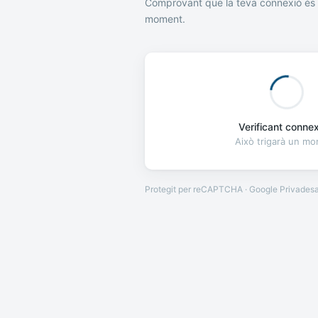
Comprovant que la teva connexió és 
moment.
Verificant connexi
Això trigarà un m
Protegit per reCAPTCHA · Google
Privades