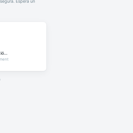
segura. Espera un
ó...
oment
a