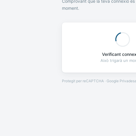
Comprovant que la teva connexió és 
moment.
Verificant connexi
Això trigarà un m
Protegit per reCAPTCHA · Google
Privades