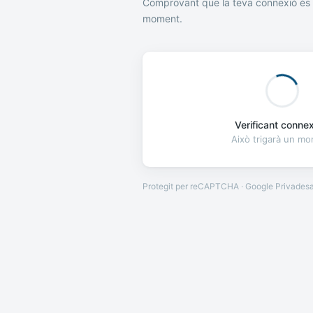
Comprovant que la teva connexió és 
moment.
Verificant connexi
Això trigarà un m
Protegit per reCAPTCHA · Google
Privades