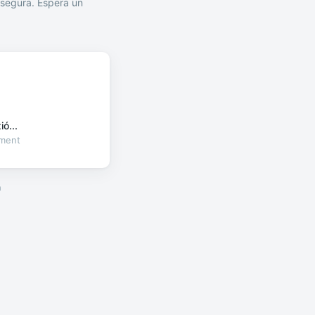
segura. Espera un
ó...
oment
a