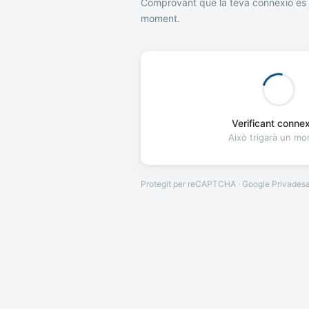
Comprovant que la teva connexió és 
moment.
Verificant connexi
Això trigarà un m
Protegit per reCAPTCHA · Google
Privades