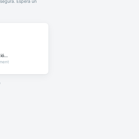
segura. Espera un
ó...
oment
a