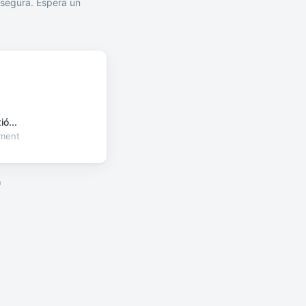
segura. Espera un
ó...
oment
a