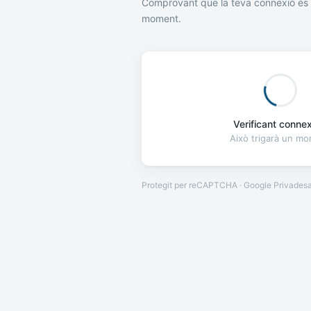
Comprovant que la teva connexió és 
moment.
Verificant connexi
Això trigarà un m
Protegit per reCAPTCHA · Google
Privades