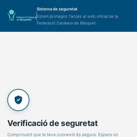
Sistema de seguretat
Estem protegint l'accés al web oficial de la
Federació Catalana de Bàsquet.
Verificació de seguretat
Comprovant que la teva connexió és segura. Espera un