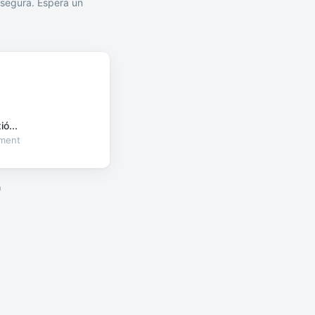
segura. Espera un
ó...
oment
a