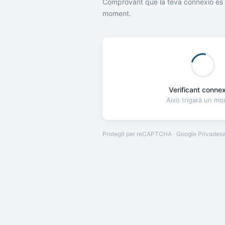
Comprovant que la teva connexió és 
moment.
Verificant connexi
Això trigarà un m
Protegit per reCAPTCHA · Google
Privades