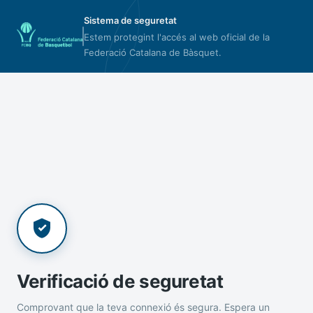
Sistema de seguretat
Estem protegint l'accés al web oficial de la
Federació Catalana de Bàsquet.
Verificació de seguretat
Comprovant que la teva connexió és segura. Espera un