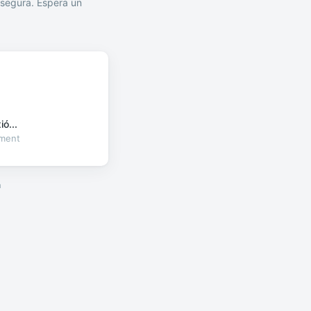
segura. Espera un
ó...
oment
a