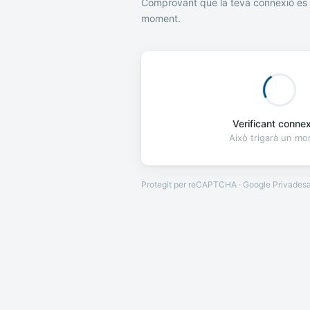
Comprovant que la teva connexió és 
moment.
Verificant connexi
Això trigarà un m
Protegit per reCAPTCHA · Google
Privades