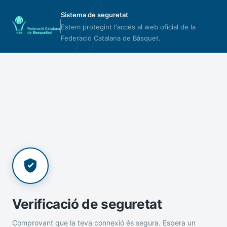
Sistema de seguretat
Estem protegint l'accés al web oficial de la
Federació Catalana de Bàsquet.
Verificació de seguretat
Comprovant que la teva connexió és segura. Espera un